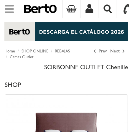
Toggle
navigation
SKIP TO CONTENT
Home
SHOP ONLINE
REBAJAS
Prev
Next
Camas Outlet
SORBONNE OUTLET Chenille
SHOP