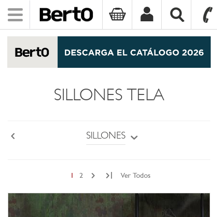
Toggle
navigation
SKIP TO CONTENT
SILLONES TELA
SILLONES
Back
|
1
2
Ver Todos