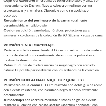
Cojín del cabecero:
en espuma de poliuretano suave y aleta, con
revestimiento de Dacron, fijado al cabecero mediante correas
estructuradas y cremallera. Disponible con o sin acolchado
decorado
Revestimiento del perímetro de la cama:
totalmente
desenfundable, en tejido o piel
Opciones:
colchón, almohadas, nórdicos, protectores para
somieres y colchones de la colección BertO. Sábanas y ropa de cama
VERSIÓN SIN ALMACENAJE:
Perímetro de la cama:
banda H.12 cm con estructura de madera
maciza de abedul con revestimiento de espuma de poliuretano,
totalmente desenfundable
Patas:
h. 21 cm de madera maciza de nogal negro con acabado
natural. Es posible personalizarlas con los acabados de la colección
VERSIÓN CON ALMACENAJE TOP QUALITY:
Perímetro de la cama:
H.33 cm realizado con doble guía de acero
con elevada resistencia, con barnizado negro al horno, totalmente
desenfundable
Almacenaje:
con apertura mediante pistones de gas de elevada
resistencia ; opción con canapé abatible (apertura horizontal) con