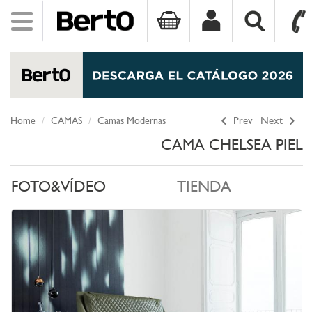
Toggle
navigation
SKIP TO CONTENT
Home
CAMAS
Camas Modernas
Prev
Next
CAMA CHELSEA PIEL
FOTO&VÍDEO
TIENDA