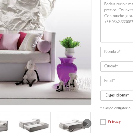
Su
mensaje
Nombre
Ciudad
Email
Eliges
idioma
* Campo obligatorio
Privacy
Privacy