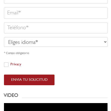
Email
Teléfono
Eliges
idioma
* Campo obligatorio
Privacy
Privacy
ENVIA TU SOLICITUD
VIDEO