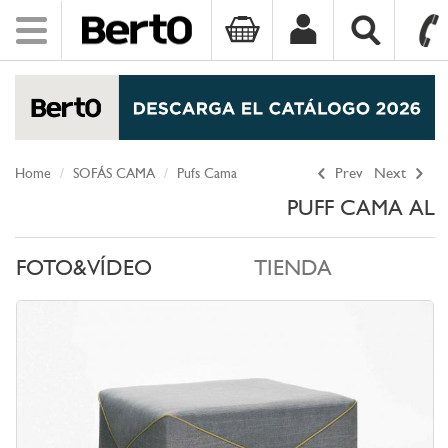
Toggle
navigation
SKIP TO CONTENT
Home
SOFÁS CAMA
Pufs Cama
Prev
Next
PUFF CAMA AL
FOTO&VÍDEO
TIENDA