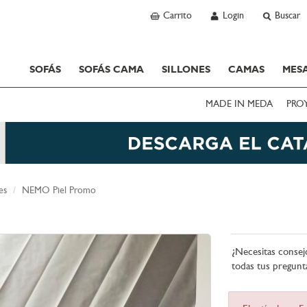
Carrito
Login
Buscar
SOFÁS
SOFÁS CAMA
SILLONES
CAMAS
MESA
MADE IN MEDA
PRO
es
NEMO Piel Promo
¿Necesitas consej
todas tus pregunt