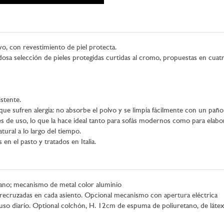
o, con revestimiento de piel protecta.
osa selección de pieles protegidas curtidas al cromo, propuestas en cuatro
istente.
que sufren alergia: no absorbe el polvo y se limpia fácilmente con un pañ
des de uso, lo que la hace ideal tanto para sofás modernos como para elabor
atural a lo largo del tiempo.
en el pasto y tratados en Italia.
ano; mecanismo de metal color aluminio
recruzadas en cada asiento. Opcional mecanismo con apertura eléctrica
uso diario. Optional colchón, H. 12cm de espuma de poliuretano, de lá