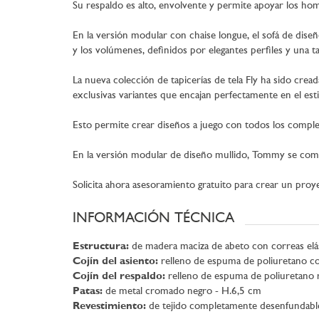
Su respaldo es alto, envolvente y permite apoyar los ho
En la versión modular con chaise longue, el sofá de dise
y los volúmenes, definidos por elegantes perfiles y una t
La nueva colección de tapicerías de tela Fly ha sido cre
exclusivas variantes que encajan perfectamente en el est
Esto permite crear diseños a juego con todos los comp
En la versión modular de diseño mullido, Tommy se combi
Solicita ahora asesoramiento gratuito para crear un proy
INFORMACIÓN TÉCNICA
Estructura:
de madera maciza de abeto con correas elást
Cojín del asiento:
relleno de espuma de poliuretano con
Cojín del respaldo:
relleno de espuma de poliuretano r
Patas:
de metal cromado negro - H.6,5 cm
Revestimiento:
de tejido completamente desenfundable. E