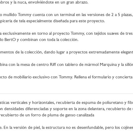
mbros y la nuca, envolviéndote en un gran abrazo.
ño mullido Tommy cuenta con un terminal en las versiones de 2 a 5 plazas,
apicería de tela especialmente diseñada para este proyecto.
ada exclusivamente en torno al proyecto Tommy, con tejidos suaves de tre
ilo BertO y combinan con toda la colección.
lementos de la colección, dando lugar a proyectos extremadamente elega
na con la mesa de centro Riff con tablero de mármol Marquina y la sillón 
ecto de mobiliario exclusivo con Tommy. Rellena el formulario y concierta
icas verticales y horizontales, recubierta de espuma de poliuretano y fibr
 densidades diferenciadas y soporte en la zona delantera, recubierto de
ecubierto de un forro de pluma de ganso canalizada
n la versión de piel, la estructura no es desenfundable, pero los cojines 