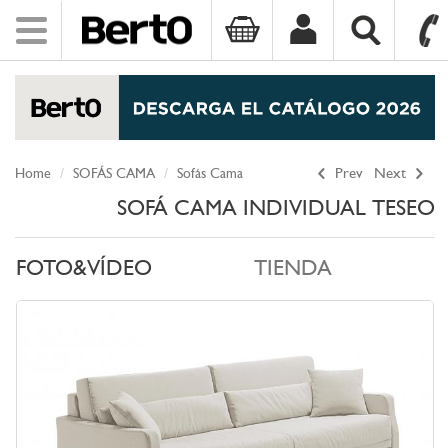
Toggle
navigation
SKIP TO CONTENT
Home
SOFÁS CAMA
Sofás Cama
Prev
Next
SOFÁ CAMA INDIVIDUAL TESEO
FOTO&VÍDEO
TIENDA