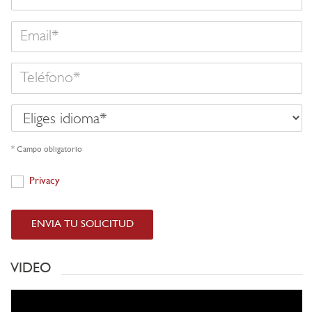
Email
Teléfono
Eliges
idioma
* Campo obligatorio
Privacy
Privacy
ENVIA TU SOLICITUD
VIDEO