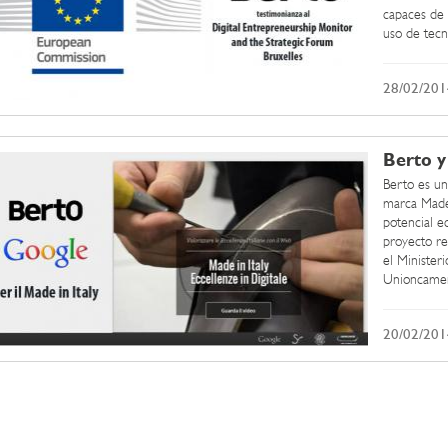
capaces de 
uso de tecno
28/02/201
Berto y
Berto es un
marca Made 
potencial e
proyecto re
el Ministeri
Unioncamere
20/02/201