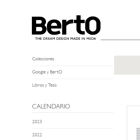
SKIP TO CONTENT
NEWS
Eventos y Encuentros
Apariciones en Prensa
Colecciones
Google y BertO
Libros y Tesis
CALENDARIO
2023
2022