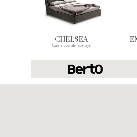
CHELSEA
E
Cama con almacenaje