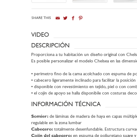
SHARE THIS
VIDEO
DESCRIPCIÓN
Proporciona a tu habitación un diseño original con Chels
Es posible personalizar el modelo Chelsea en las dimensio
• perímetro fino de la cama acolchado con espuma de poliu
• cabecero ligeramente inclinado para facilitar la posici
• disponible con revestimiento en tejido, piel o con comb
• el cojín de apoyo se halla disponibile con costuras deco
INFORMACIÓN TÉCNICA
Somier:
de láminas de madera de haya en capas múltiple
regulable en la zona lumbar
Cabecero:
totalmente desenfundable. Estructura curvad
Cojín del cabecero:
en espuma de poliuretano suave y 