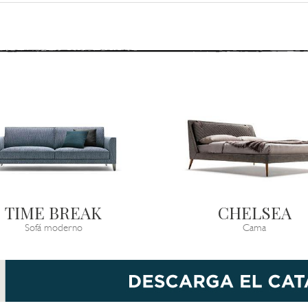
TIME BREAK
CHELSEA
Sofá moderno
Cama