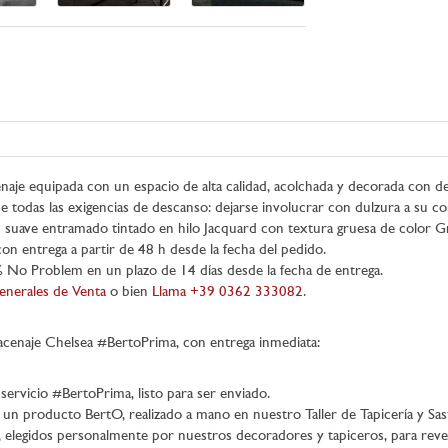
je equipada con un espacio de alta calidad, acolchada y decorada con deta
face todas las exigencias de descanso: dejarse involucrar con dulzura a su c
un suave entramado tintado en hilo Jacquard con textura gruesa de color Gr
con entrega a partir de 48 h desde la fecha del pedido.
o Problem en un plazo de 14 días desde la fecha de entrega.
nerales de Venta
o bien
Llama +39 0362 333082
.
acenaje Chelsea #BertoPrima, con entrega inmediata:
ervicio #BertoPrima, listo para ser enviado.
de un producto BertO, realizado a mano en nuestro Taller de Tapicería y Sa
s, elegidos personalmente por nuestros decoradores y tapiceros, para reve