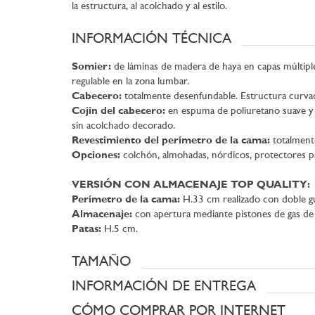
la estructura, al acolchado y al estilo.
INFORMACIÓN TÉCNICA
Somier:
de láminas de madera de haya en capas múltiple
regulable en la zona lumbar.
Cabecero:
totalmente desenfundable. Estructura curvad
Cojín del cabecero:
en espuma de poliuretano suave y 
sin acolchado decorado.
Revestimiento del perímetro de la cama:
totalmente
Opciones:
colchón, almohadas, nórdicos, protectores p
VERSIÓN CON ALMACENAJE TOP QUALITY:
Perímetro de la cama:
H.33 cm realizado con doble gu
Almacenaje:
con apertura mediante pistones de gas de e
Patas:
H.5 cm.
TAMAÑO
INFORMACIÓN DE ENTREGA
CÓMO COMPRAR POR INTERNET