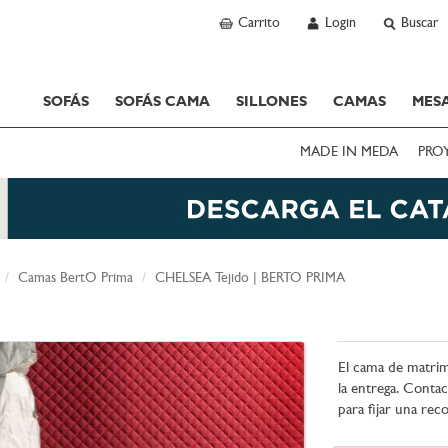
Carrito
Login
Buscar
SOFÁS
SOFÁS CAMA
SILLONES
CAMAS
MESA
MADE IN MEDA
PRO
Camas BertO Prima
CHELSEA Tejido | BERTO PRIMA
El cama de matrim
la entrega. Conta
para fijar una re