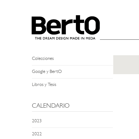
SKIP TO CONTENT
NEWS
Eventos y Encuentros
Apariciones en Prensa
Colecciones
Google y BertO
Libros y Tesis
CALENDARIO
2023
2022