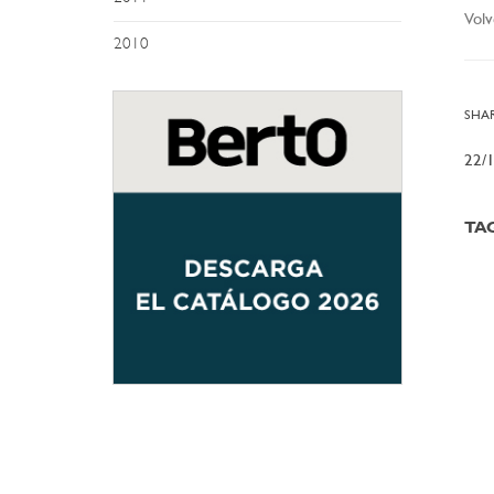
Volv
2010
SHAR
22/
TA