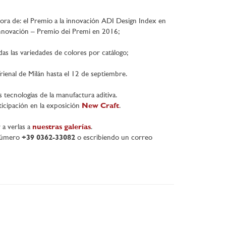
ra de: el Premio a la innovación ADI Design Index en
innovación – Premio dei Premi en 2016;
as las variedades de colores por catálogo;
ienal de Milán hasta el 12 de septiembre.
 tecnologías de la manufactura aditiva.
icipación en la exposición
New Craft
.
 a verlas a
nuestras galerías
.
 número
+39 0362-33082
o escribiendo un correo