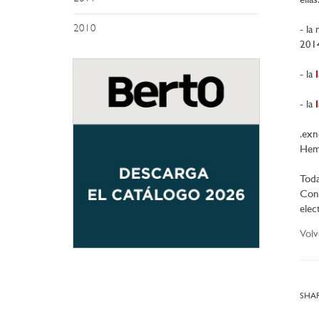
ellas
2010
- la
2014
- la
- la
.exn
Hemo
Toda
Cont
elec
Volv
SHAR