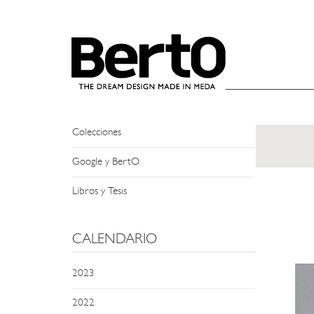
SKIP TO CONTENT
NEWS
Eventos y Encuentros
Apariciones en Prensa
Colecciones
Google y BertO
Libros y Tesis
CALENDARIO
2023
2022