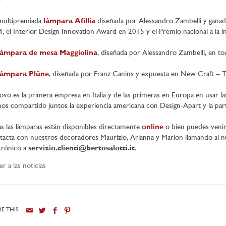
:
 multipremiada
lámpara Afillia
diseñada por Alessandro Zambelli y ganado
, el Interior Design Innovation Award en 2015 y el Premio nacional a la 
lámpara de mesa Maggiolina
, diseñada por Alessandro Zambelli, en tod
lámpara Plüne
, diseñada por Franz Canins y expuesta en New Craft – Tr
ovo es la primera empresa en Italia y de las primeras en Europa en usar las
s compartido juntos la experiencia americana con Design-Apart y la part
s las lámparas están disponibles directamente
online
o bien puedes venir
acta con nuestros decoradores Maurizio, Arianna y Marion llamando al
trónico a
servizio.clienti@bertosalotti.it
.
er a las noticias
E THIS