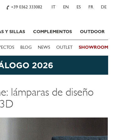
+39 0362 333082
IT
EN
ES
FR
DE
S Y SILLAS
COMPLEMENTOS
OUTDOOR
YECTOS
BLOG
NEWS
OUTLET
SHOWROOM
ne: lámparas de diseño
 3D