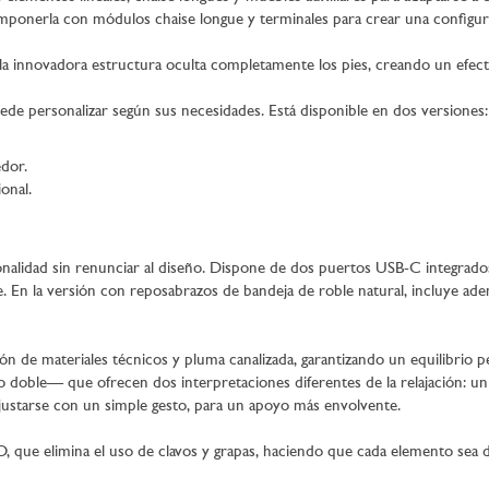
ponerla con módulos chaise longue y terminales para crear una configura
: la innovadora estructura oculta completamente los pies, creando un efect
de personalizar según sus necesidades. Está disponible en dos versiones:
dor.
onal.
onalidad sin renunciar al diseño. Dispone de dos puertos USB-C integrado
En la versión con reposabrazos de bandeja de roble natural, incluye ade
n de materiales técnicos y pluma canalizada, garantizando un equilibrio p
o doble— que ofrecen dos interpretaciones diferentes de la relajación: un
ustarse con un simple gesto, para un apoyo más envolvente.
O, que elimina el uso de clavos y grapas, haciendo que cada elemento sea d