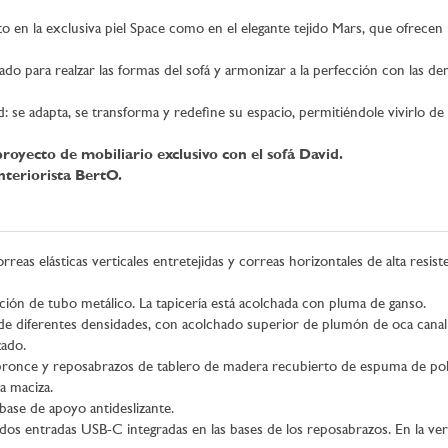
en la exclusiva piel Space como en el elegante tejido Mars, que ofrecen la
do para realzar las formas del sofá y armonizar a la perfección con las d
se adapta, se transforma y redefine su espacio, permitiéndole vivirlo de
proyecto de mobiliario exclusivo con el sofá David.
nteriorista BertO.
rreas elásticas verticales entretejidas y correas horizontales de alta res
ión de tubo metálico. La tapicería está acolchada con pluma de ganso.
e diferentes densidades, con acolchado superior de plumón de oca canal
zado.
ronce y reposabrazos de tablero de madera recubierto de espuma de pol
a maciza.
base de apoyo antideslizante.
dos entradas USB-C integradas en las bases de los reposabrazos. En la ver