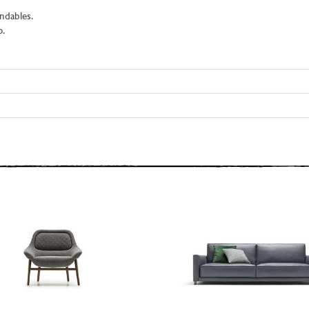
ndables.
o.