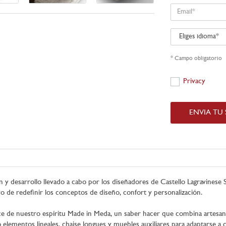
Email
Eliges
idioma
* Campo obligatorio
Privacy
Privacy
ENVIA TU
n y desarrollo llevado a cabo por los diseñadores de Castello Lagravinese
o de redefinir los conceptos de diseño, confort y personalización.
ace de nuestro espíritu Made in Meda, un saber hacer que combina artesaní
ementos lineales, chaise longues y muebles auxiliares para adaptarse a cual