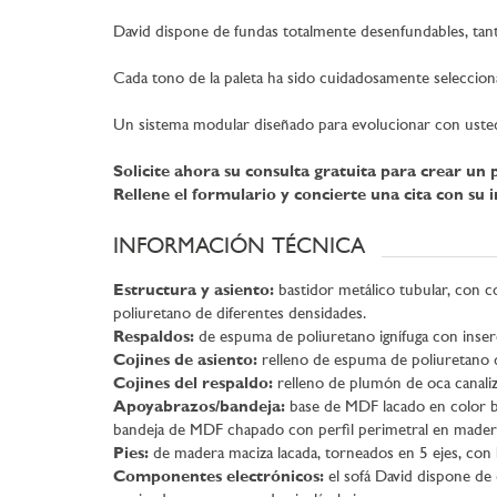
David dispone de fundas totalmente desenfundables, tanto 
Cada tono de la paleta ha sido cuidadosamente selecciona
Un sistema modular diseñado para evolucionar con usted: 
Solicite ahora su consulta gratuita para crear un 
Rellene el formulario y concierte una cita con su i
INFORMACIÓN TÉCNICA
Estructura y asiento:
bastidor metálico tubular, con co
poliuretano de diferentes densidades.
Respaldos:
de espuma de poliuretano ignífuga con inserc
Cojines de asiento:
relleno de espuma de poliuretano d
Cojines del respaldo:
relleno de plumón de oca canali
Apoyabrazos/bandeja:
base de MDF lacado en color b
bandeja de MDF chapado con perfil perimetral en mader
Pies:
de madera maciza lacada, torneados en 5 ejes, con 
Componentes electrónicos:
el sofá David dispone de 