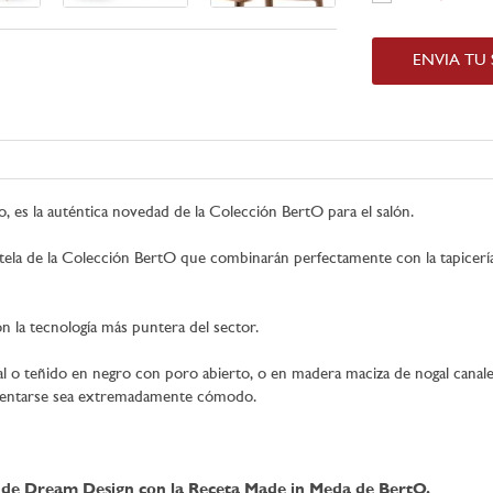
ENVIA TU
, es la auténtica novedad de la Colección BertO para el salón.
 tela de la Colección BertO que combinarán perfectamente con la tapicería
on la tecnología más puntera del sector.
 o teñido en negro con poro abierto, o en madera maciza de nogal canalet
sentarse sea extremadamente cómodo.
 de Dream Design con la Receta Made in Meda de BertO.