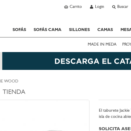
Carrito
Login
Buscar
SOFÁS
SOFÁS CAMA
SILLONES
CAMAS
MESA
MADE IN MEDA
PRO
KIE WOOD
TIENDA
El taburete Jacki
isla de cocina abier
SOLICITA AS