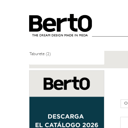
SKIP TO CONTENT
MESAS Y SILLAS
Mesas (4)
Sillas (7)
Taburete (2)