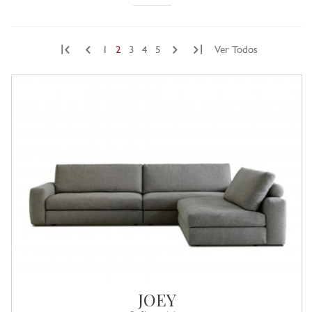
|
|
1
2
3
4
5
Ver Todos
JOEY