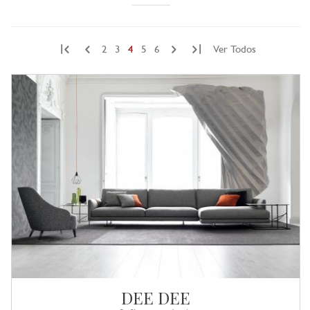
|
|
2
3
4
5
6
Ver Todos
DEE DEE