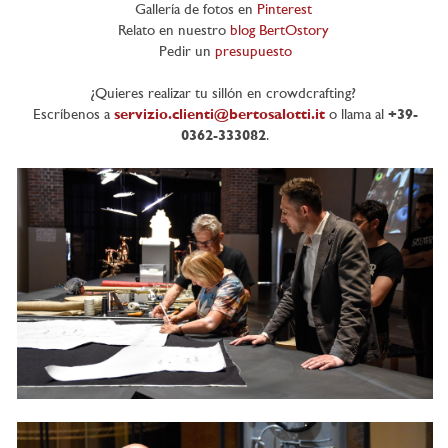
Gallería de fotos en
Pinterest
Relato en nuestro
blog BertOstory
Pedir un
presupuesto
¿Quieres realizar tu sillón en crowdcrafting?
Escríbenos a
servizio.clienti@bertosalotti.it
o llama al
+39-
0362-333082
.