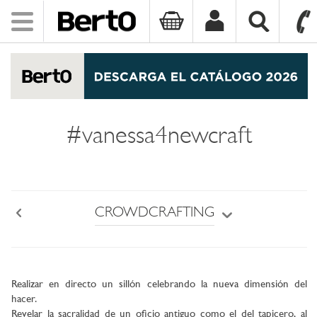
Toggle
navigation
SKIP TO CONTENT
#vanessa4newcraft
CROWDCRAFTING
Back
Realizar en directo un sillón celebrando la nueva dimensión del
hacer.
Revelar la sacralidad de un oficio antiguo como el del tapicero, al