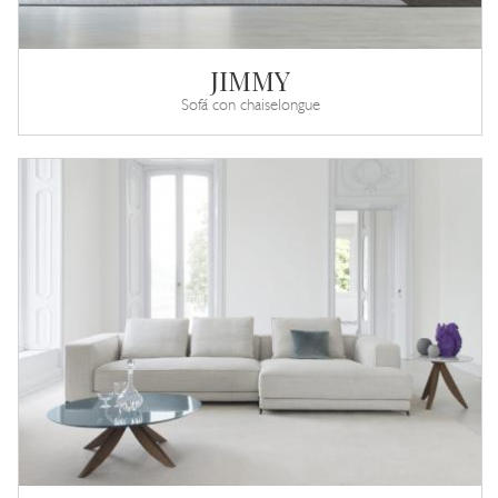
JIMMY
Sofá con chaiselongue